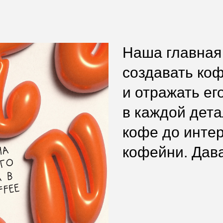
Наша главная задач
создавать кофейное 
и отражать его образ
в каждой детали: от 
кофе до интерьера 
кофейни. Давай вмес