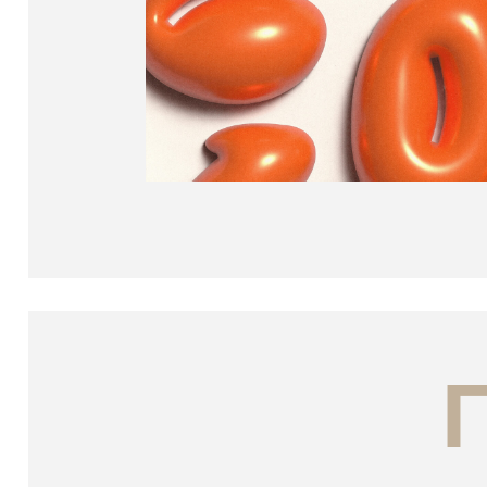
П
Что нужно делать
Оформление презентаций, чек-
листов