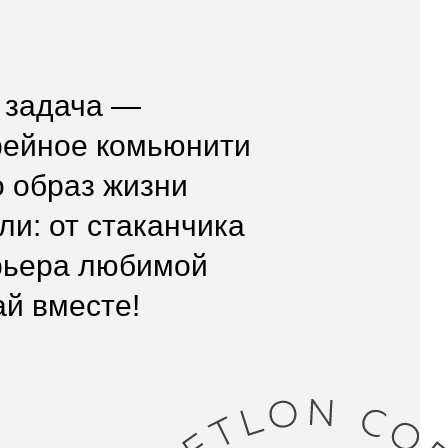
а —
комьюнити
 жизни
стаканчика
любимой
те!