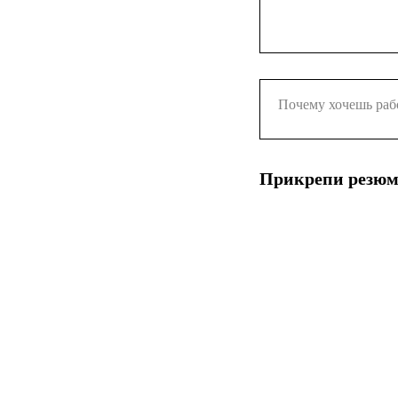
Прикрепи резюме
Меню
Адреса
Для своих
Фран
Общество с ограниченной ответственностью «Этлон Кофе»
Бан
Юр. адрес: 190020, город Санкт-Петербург, наб Обводного Канала, д. 199-201 литера Н,
БИК:
помещ. 3-н, этаж 1, офис 13
Расч
ОГРН: 1177847113146
Кор.
ИНН: 7806265157
Тел.
КПП: 780601001
E-ma