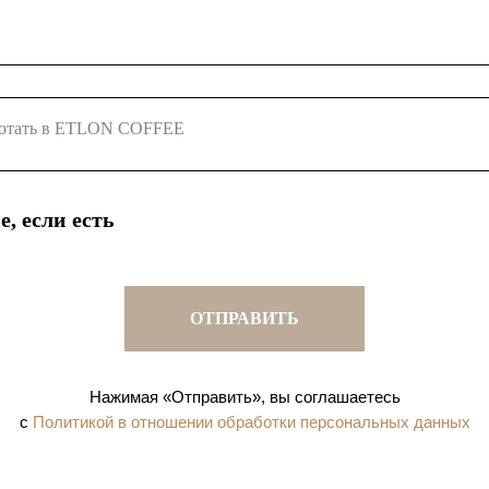
, если есть
ОТПРАВИТЬ
шиза
Предложить помещение
Сотрудничать
Работать с нами
ковские реквизиты: ФИЛИАЛ "САНКТ-ПЕТЕРБУРГСКИЙ" АО "АЛЬФА-БАНК"
Нажимая «Отправить», вы соглашаетесь
 044030786
етный счет: 40702810232060008253
с
Политикой в отношении обработки персональных данных
 Счет: 30101810600000000786
: +7 800 500 02 72
il: admin@etloncoffee.ru