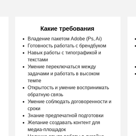
Навык работы с типографикой и
зарплатой 45
текстами
000 рублей
Умение переключаться между
Рабочий гра
задачами и работать в высоком
Возможность
темпе
всей сети со
Открытость и умение воспринимать
классическо
обратную связь
Умение соблюдать договоренности и
сроки
Знание предпечатной подготовки
Желание создавать контент для
медиа-площадок
Наличие опыта работы в дизайне
будет преимуществом