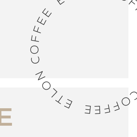
кие условия
ство по ТК
ый срок 2 месяца с