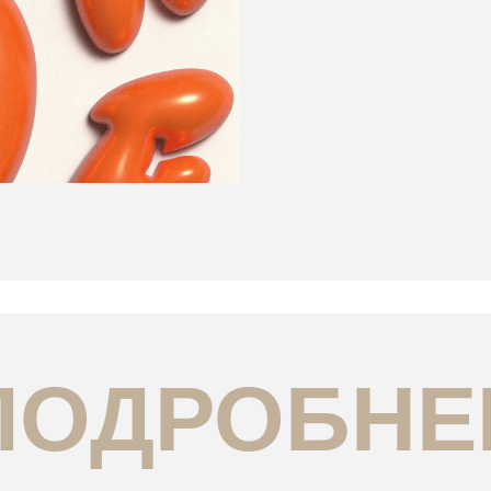
ОДРОБНЕЕ
Какие требования
Ка
Владение пакетом Adobe (Ps, Ai)
Трудоустрой
Готовность работать с брендбуком
Испытательн