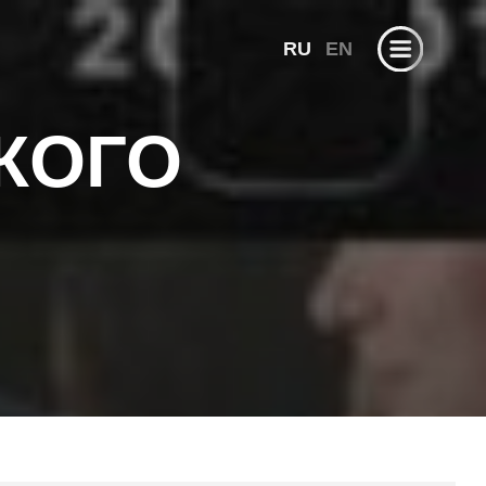
RU
EN
ГО