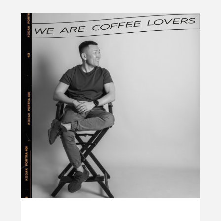
Меньше чем за год мы открыли 11
кофеен. С тех пор Найнта формирует
команду, которая готова развивать
кофейную культуру в России
и разделять друг с другом каждый
момент на этом пути. Сейчас в нашей
компании работает больше 400
сотрудников и открыто более 200