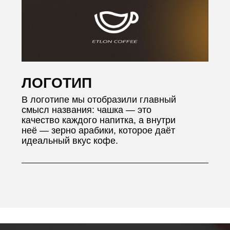
Мы открыты для вас.
В каждой
нашей кофейне вы видите весь
процесс приготовления напитка,
нам нечего скрывать.
Мы исправляем ошибки.
Постоянно на связи с нашими
гостями, слышим их замечания,
пожелания и быстро реагируем.
Мы развиваемся.
Каждую неделю
мы собираемся, чтобы обсудить
результаты и планы, которые сразу
включаем в работу.
© 2017-2025 Компания
«ETLON COFFEE»