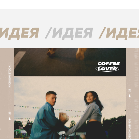
В Etlon Coffee каждый гость — это друг,
с которым мы готовы разделить любые
моменты: весёлые и грустные.
Будь то встреча после долгой разлуки,