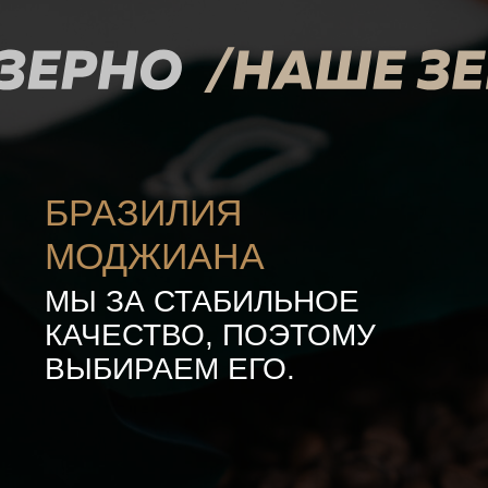
admin@etloncoffee.ru
8 (800) 500-02-72
Общество с ограниченной ответственностью
«Этлон Кофе»
Юр. адрес: 190020, город Санкт-Петербург,
наб Обводного Канала, д. 199-201 литера Н,
помещ. 3-н, этаж 1, офис 13
ОГРН: 1177847113146
ИНН: 7806265157
КПП: 780601001
Банковские реквизиты: ФИЛИАЛ "САНКТ-
ПЕТЕРБУРГСКИЙ" АО "АЛЬФА-БАНК"
БИК: 044030786
Расчетный счет: 40702810232060008253
Кор. Счет: 30101810600000000786
Тел.: +7 800 500 02 72
E-mail: admin@etloncoffee.ru