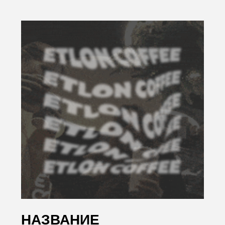
МЫ ЗА СТАБИЛЬНОЕ
КАЧЕСТВО, ПОЭТОМУ
ВЫБИРАЕМ ЕГО.
ОБРАБОТКА
СУБРЕГИОН
НАТУРАЛЬНАЯ
МОДЖИАНА
ОБЖАРКА
СРЕДНЯЯ, ПОД ЭСПРЕССО
ВЫСОТА ПРОИЗРАСТАНИЯ
800-1200 МЕТРОВ НАД
УРОВНЕМ МОРЯ
Сбалансированная яркая чашка
с нотами тростникового сахара, тёмных
ягод и какао.